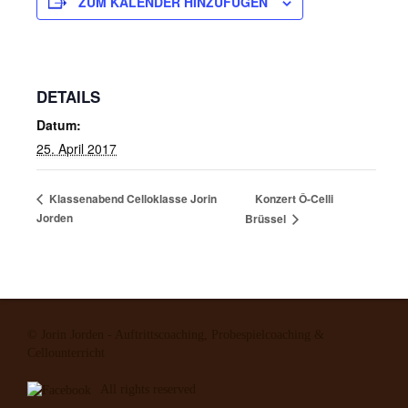
ZUM KALENDER HINZUFÜGEN
DETAILS
Datum:
25. April 2017
Konzert Ô-Celli
Klassenabend Celloklasse Jorin
Jorden
Brüssel
© Jorin Jorden - Auftrittscoaching, Probespielcoaching &
Cellounterricht
All rights reserved